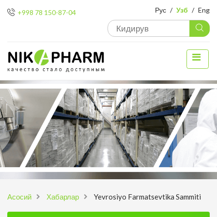
Рус
/
Узб
/
Eng
+998 78 150-87-04
Aсосий
Хабарлар
Yevrosiyo Farmatsevtika Sammiti