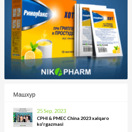
Машхур
25 Sep. 2023
CPHI & PMEC China 2023 xalqaro
ko’rgazmasi