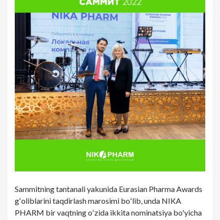
Sammitning tantanali yakunida Eurasian Pharma Awards
gʻoliblarini taqdirlash marosimi boʻlib, unda NIKA
PHARM bir vaqtning oʻzida ikkita nominatsiya bo'yicha