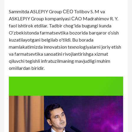
Sammitda ASLEPIY Group СЕО Tolibov S. M va
ASKLEPIY Group kompaniyasi САO Madrahimov R. Y.
faol ishtirok etdilar. Tadbir chog'ida bugungi kunda
O‘zbekistonda farmatsevtika bozorida barqaror o‘sish
kuzatilayotgani belgilab o'tildi. Bu borada
mamlakatimizda innovatsion texnologiyalarni joriy etish
va farmatsevtika sanoatini rivojlantirishga xizmat
qiluvchi tegishli infratuzilmaning mavjudligi muhim
omillardan biridir.