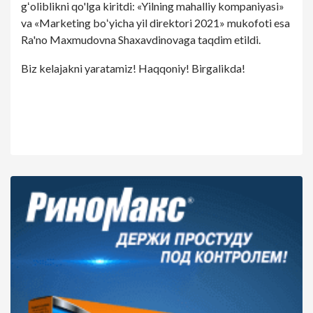
gʻoliblikni qo'lga kiritdi: «Yilning mahalliy kompaniyasi»
va «Marketing boʻyicha yil direktori 2021» mukofoti esa
Ra'no Maxmudovna Shaxavdinovaga taqdim etildi.
Biz kelajakni yaratamiz! Haqqoniy! Birgalikda!