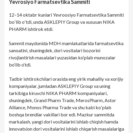
Yevrosiyo Farmatsevtika Sammiti
12–14 oktabr kunlari Yevroosiyo Farmatsevtika Sammiti
boʻlib oʻtdi, unda ASKLEPIY Group va xususan NIKA
PHARM ishtirok etdi.
Sammit maydonida MDH mamlakatlarida farmatsevtika
sanoatini, shuningdek, dori vositalari bozorini
rivojlantirish masalalari yuzasidan ko‘plab munozalar
bo‘lib o‘tdi.
Tadbir ishtirokchilari orasida eng yirik mahalliy va xorijiy
kompaniyalar, jumladan ASKLEPIY Group va uning
tarkibiga kiruvchi NIKA PHARM kompaniyalari,
shuningdek, Grand Pharm Trade, MerosPharm, Astor
Alliance, Monos Pharma Trade va shu kabi koʻplab
boshqa brendlar vakillari bor edi. Mazkur sammitda
markalash, yangi dori vositalarini ishlab chiqish hamda
innovatsion dori vositalarini ishlab chiqarish masalalariga