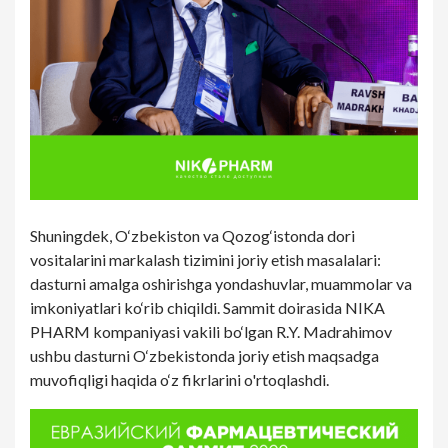
Shuningdek, O‘zbekiston va Qozog‘istonda dori
vositalarini markalash tizimini joriy etish masalalari:
dasturni amalga oshirishga yondashuvlar, muammolar va
imkoniyatlari ko‘rib chiqildi. Sammit doirasida NIKA
PHARM kompaniyasi vakili bo‘lgan R.Y. Madrahimov
ushbu dasturni O‘zbekistonda joriy etish maqsadga
muvofiqligi haqida o‘z fikrlarini o'rtoqlashdi.