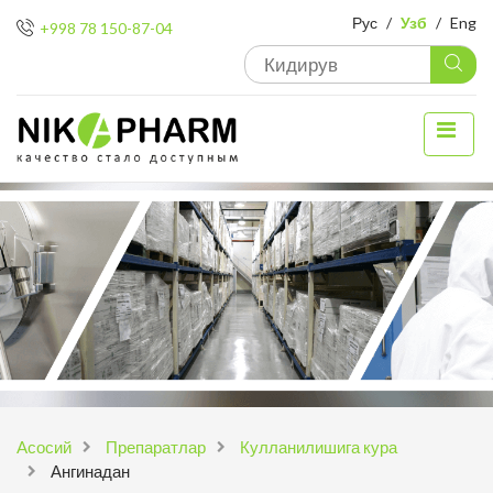
Рус
/
Узб
/
Eng
+998 78 150-87-04
Aсосий
Препаратлар
Кулланилишига кура
Ангинадан