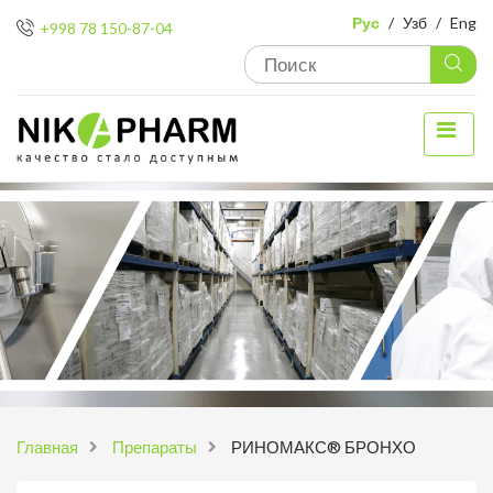
Рус
/
Узб
/
Eng
+998 78 150-87-04
Главная
Препараты
РИНОМАКС® БРОНХО