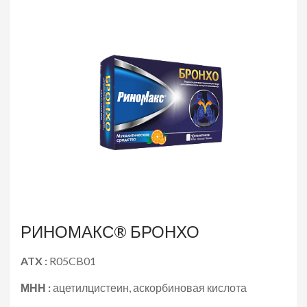
РИНОМАКС® БРОНХО
ATX :
R05CB01
МНН :
ацетилцистеин, аскорбиновая кислота