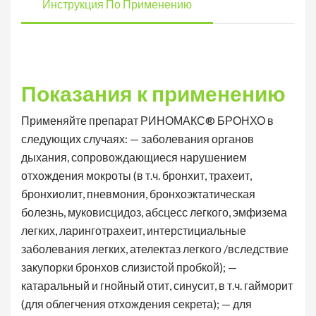
Инструкция По Применению
Показания к применению
Применяйте препарат РИНОМАКС® БРОНХО в
следующих случаях: — заболевания органов
дыхания, сопровождающиеся нарушением
отхождения мокроты (в т.ч. бронхит, трахеит,
бронхиолит, пневмония, бронхоэктатическая
болезнь, муковисцидоз, абсцесс легкого, эмфизема
легких, ларинготрахеит, интерстициальные
заболевания легких, ателектаз легкого /вследствие
закупорки бронхов слизистой пробкой); —
катаральный и гнойный отит, синусит, в т.ч. гайморит
(для облегчения отхождения секрета); — для