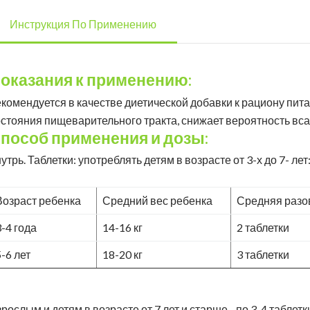
Инструкция По Применению
оказания к применению:
екомендуется в качестве диетической добавки к рациону пи
остояния пищеварительного тракта, снижает вероятность вс
пособ применения и дозы:
утрь. Таблетки: употреблять детям в возрасте от 3-х до 7- лет
Возраст ребенка
Средний вес ребенка
Средняя разо
3-4 года
14-16 кг
2 таблетки
5-6 лет
18-20 кг
3 таблетки
рослым и детям в возрасте от 7 лет и старше - по 3-4 таблет