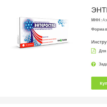
ЭНТ
МНН :
Аэ
Форма в
Инстру
Для
Зад
Ку