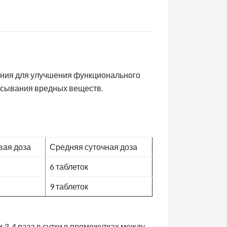
тания для улучшения функционального
асывания вредных веществ.
:
вая доза
Средняя суточная доза
6 таблеток
9 таблеток
ки 3-4 раза в сутки в промежутках между