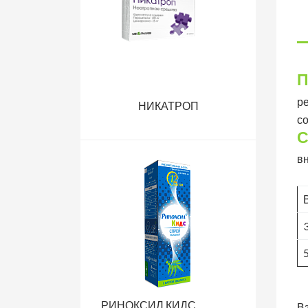
П
р
НИКАТРОП
с
С
вн
РИНОКСИЛ КИДС
Вз