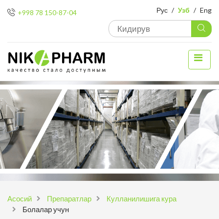
Рус
/
Узб
/
Eng
+998 78 150-87-04
Aсосий
Препаратлар
Кулланилишига кура
Болалар учун